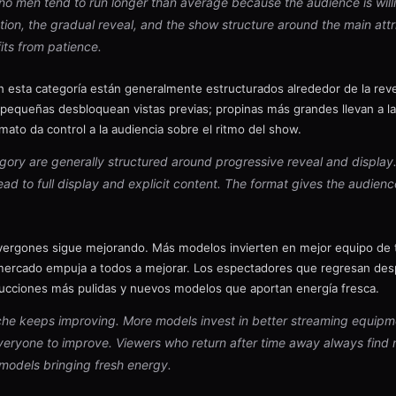
o men tend to run longer than average because the audience is willin
tion, the gradual reveal, and the show structure around the main att
its from patience.
 esta categoría están generalmente estructurados alrededor de la reve
pequeñas desbloquean vistas previas; propinas más grandes llevan a la 
rmato da control a la audiencia sobre el ritmo del show.
gory are generally structured around progressive reveal and display.
lead to full display and explicit content. The format gives the audien
 vergones sigue mejorando. Más modelos invierten en mejor equipo de t
mercado empuja a todos a mejorar. Los espectadores que regresan de
cciones más pulidas y nuevos modelos que aportan energía fresca.
iche keeps improving. More models invest in better streaming equipm
eryone to improve. Viewers who return after time away always find 
models bringing fresh energy.