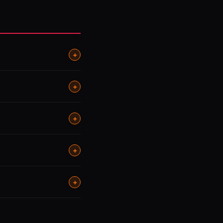
+
+
+
+
+