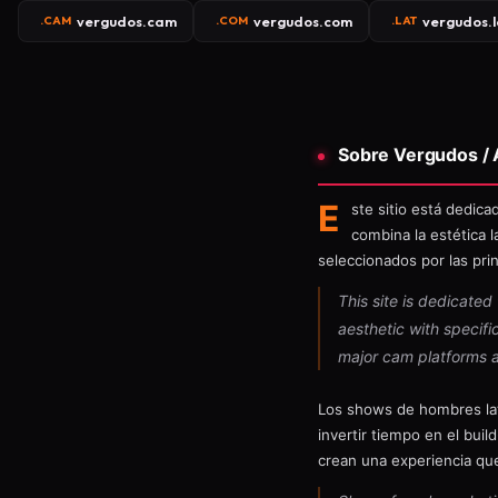
vergudos.cam
vergudos.com
vergudos.l
.CAM
.COM
.LAT
Sobre Vergudos /
E
ste sitio está dedic
combina la estética 
seleccionados por las prin
This site is dedicate
aesthetic with specifi
major cam platforms and
Los shows de hombres lat
invertir tiempo en el buil
crean una experiencia que