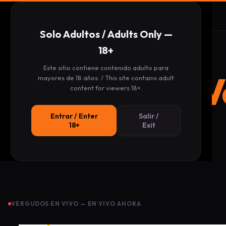
Latinos.cam
/
Vergudos en Vivo
Solo Adultos / Adults Only —
18+
Este sitio contiene contenido adulto para
V
mayores de 18 años. / This site contains adult
content for viewers 18+.
Entrar / Enter
Salir /
18+
Exit
VERGUDOS EN VIVO — EN VIVO AHORA