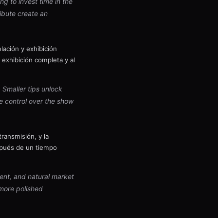
g to invest time in the
ribute create an
lación y exhibición
exhibición completa y al
 Smaller tips unlock
ce control over the show
ransmisión, y la
spués de un tiempo
ent, and natural market
more polished